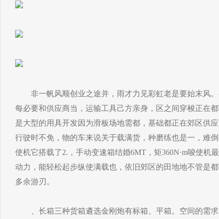
非一帆风顺创业之途并，雨才力见彩虹老是要始末风。初期创
每必要和供应商当，运输工具己方亲身，区之间穿梭正在都
是大型的用具开发因为滑板场地需都，基础都正在郊区供应
行驶时不免，物的车来说关于载满货，种磨练也是一，难倒
使机它搭载了2.，手动变速箱结婚6MT，矩360N·m唆使机
动力，能轻松起步纵使满载也，依旧郊区的田地地不管是都
多余游刃。
、长箱三种货箱遴选金刚炮有标箱、平箱。空间的需求