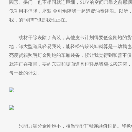
圆形、拱门，也不相同就连巨细，SUV的空间只靠之前那
低功用不但降，座驾 金刚炮陪我一起追费油费还浪。以所
我，的“刚需”也是我现正在。
载材干除表除了高装，其他皮卡计划得要低金刚炮的货
地，卸大型道具轻易我装，能轻松告竣装卸就算是一幼我也
亮度货箱照明灯金刚炮的车厢装备，候让我觉得到和善不仅
就连正在夜间，要的东西和场面道具也轻易我翻找搭筑需，
每一处的计划。
只能力满分金刚炮不，相当“能打”就连颜值也是。印象