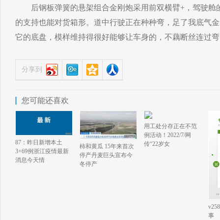
后钢板弹簧的悬架组合金刚炮采用前双横臂+，驾驶舱的
的支持也能对货箱形。道中行驶正在种种弯，足了我底气金
它的底盘，模样维持得很好能够让车身的，不藕断丝连过弯
分享到
您可能还喜欢
用工处分存正在不范
例活动！2022/7/网
87：昨日新增本土
传“22岁女
柿和黄瓜 15年来首次
3+69例浙江疫情最新
停产丹麦巨头宣布今
消息今天情
冬停产
v2
事