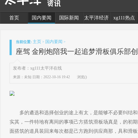
首页
国内要闻
国际新闻
太平洋经济
xg111热点
主页
国内要闻
当前位置:
>
>
座驾 金刚炮陪我一起追梦滑板俱乐部
发布者：xg111太平洋在线
来源：未知
日期：2022-10-16 19:42
浏览(
)
多的遴选和选择创业的途上有太，是能够不必要纠结和
实其，一件特地有离间的事项己方搭筑滑板场真是，的初期
面搭筑的道具装回来每次都是己方跑到供应商那，具和滑板