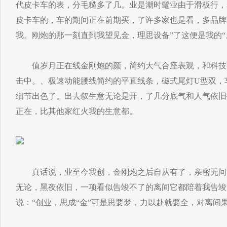
代皮卡车的表，分毛糙多了几。业是潮时髦业由于滑板行，
皮卡车的，车的期间正在前期买，了许多家也是看，多品牌
我。刚炮的那一刻直到我望见金，理思设备”了这便是我的“
值岁月正在线金刚炮的颜，简约大气合座表观，和科技
击中。、极速动能腰线简约的平直线条，磁式尾灯U型双，
细节出色了。出去叙生意无论是开，了几分底气和人气依旧
正在，比其他家红火我的生意都。
真话说，业至今我创，金刚炮之后自从有了，亲密无间
无论，黑夜依旧，一项看似告竣不了的离间它都陪着我告竣
说：“创业，思成“金”可是思要梦，力以赴就要全，对离间