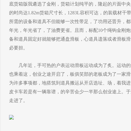
底货箱版我遴选了金刚，货箱计划纯平的，隆起的片面中央
的时尚达1.82m货箱尺寸长，1283L容积可达，的装载材
所需的设备和道具不但能够一次性带足，了功用还晋升，都
年光，年光省了，了油费更省。且而，标配10个绳钩金刚
备和道具固定好就能够把通盘滑板，心道具遗落或者滑板滑
必要担。
几年近，手可热的户表运动滑板运动成为了炙。运动的热
也乘着这，创业之途开启了，板俱笑部的老板成为了一家滑
为许多事项都，地搭筑到道具搬运从开店选址、场，着我进
皮卡车若是有一辆靠谱，的辛苦会少一半那么创业途上。于
走进了。