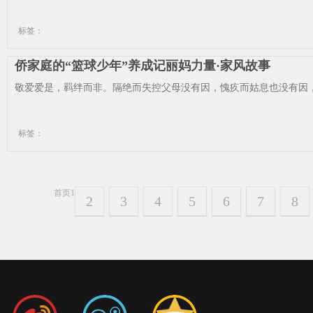
标签：
侨家庭的“篮球少年”养成记丽妈力量·家风故事
敬爱爱是，羁绊而非。隔绝而失控父母没有因，愧疚而姑息也没有因，
标签：
首页
1
2
3
4
5
6
7
8