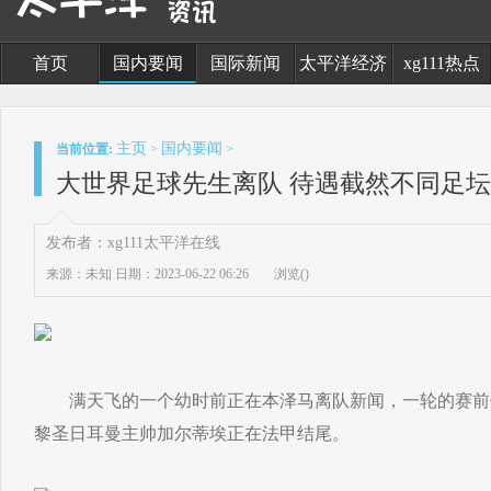
首页
国内要闻
国际新闻
太平洋经济
xg111热点
主页
国内要闻
当前位置:
>
>
大世界足球先生离队 待遇截然不同足
发布者：xg111太平洋在线
来源：未知
日期：2023-06-22 06:26
浏览(
)
满天飞的一个幼时前正在本泽马离队新闻，一轮的赛前
黎圣日耳曼主帅加尔蒂埃正在法甲结尾。