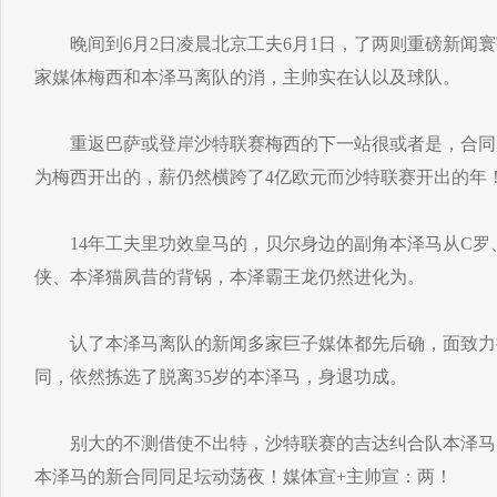
晚间到6月2日凌晨北京工夫6月1日，了两则重磅新闻寰
家媒体梅西和本泽马离队的消，主帅实在认以及球队。
重返巴萨或登岸沙特联赛梅西的下一站很或者是，合同是每
为梅西开出的，薪仍然横跨了4亿欧元而沙特联赛开出的年
14年工夫里功效皇马的，贝尔身边的副角本泽马从C罗
侠、本泽猫夙昔的背锅，本泽霸王龙仍然进化为。
认了本泽马离队的新闻多家巨子媒体都先后确，面致力
同，依然拣选了脱离35岁的本泽马，身退功成。
别大的不测借使不出特，沙特联赛的吉达纠合队本泽马的
本泽马的新合同同足坛动荡夜！媒体宣+主帅宣：两！