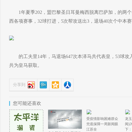
1年夏季202，盟巴黎圣日耳曼梅西脱离巴萨加，的两个
西各项赛事，32球打进，5次帮攻送出3，退场40次个中本赛
的工夫里14年，马退场647次本泽马共代表皇，53球攻入3
共为皇马获取。
分享到
您可能还喜欢
受疫情影响困难群众
龙玉
兜底保障一周新闻眼
闻)
江苏全
下：