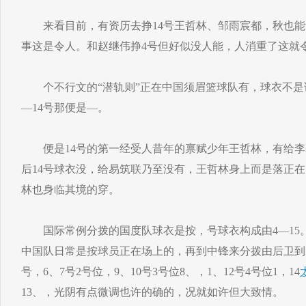
来看目前，有资历去挣14号王哲林、邹雨宸都，秋也能
事这是令人。和赵继伟挣4号但好似没人能，人消重了这就
个不行文的“潜轨则”正在中国须眉篮球队有，球衣不是
—14号那便是—。
便是14号的第一经受人昔年的禀赋少年王哲林，有给李
后14号球衣没，给易筑联乃至没有，王哲林身上而是落正在
林也身临其境的穿。
国际常例分拨的国度队球衣是按，号球衣构成由4—15。
中国队日常是按球员正在场上的，再到中锋来分拨由后卫到先
号，6、7号2号位，9、10号3号位8、，1、12号4号位1，14
13、，光阴有点微调也许的确的，况就如许但大致情。