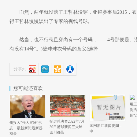
而然，两年就没落了王哲林没穿，亚锦赛事后2015，衣
得王哲林慢慢淡出了专家的视线号球。
然当，也不行苟且穿尚有一个号码，——4号那便是。潜轨
有没有14号“。)篮球球衣号码的意义(选择
分享到
您可能还喜欢
用工
例活动
传“
挺进总决赛2022年7月
州投入“强大灾难”形
国网浙江新闻要闻--
30日足球新闻三大球
态，最新新闻最新游
中
四川都邑
戏最