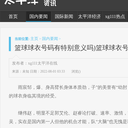
首页
国内要闻
国际新闻
太平洋经济
xg111热点
主页
国内要闻
当前位置:
>
>
篮球球衣号码有特别意义吗)篮球球衣
发布者：xg111太平洋在线
来源：未知
日期：2022-08-01 03:33
浏览(
)
雨宸邹，爆、身高臂长身体本质劲，子”的美誉有“幼肘
的球衣身临其境的经受。
继伟赵，明显不足郭艾伦、赵睿论打破、速率、激情，
吴，实在是国内第一人但他的机合才能，队“大脑”也无愧是