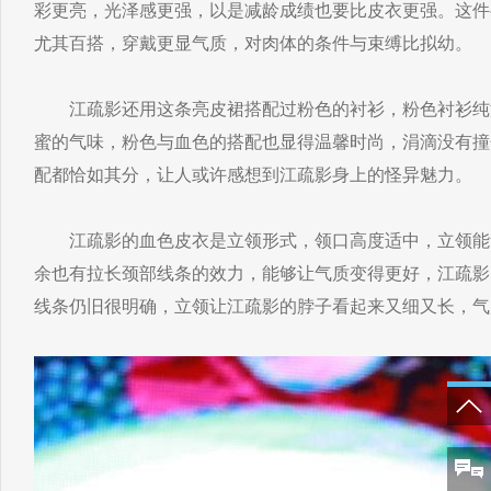
彩更亮，光泽感更强，以是减龄成绩也要比皮衣更强。这件
尤其百搭，穿戴更显气质，对肉体的条件与束缚比拟幼。
江疏影还用这条亮皮裙搭配过粉色的衬衫，粉色衬衫纯
蜜的气味，粉色与血色的搭配也显得温馨时尚，涓滴没有撞
配都恰如其分，让人或许感想到江疏影身上的怪异魅力。
江疏影的血色皮衣是立领形式，领口高度适中，立领能
余也有拉长颈部线条的效力，能够让气质变得更好，江疏影
线条仍旧很明确，立领让江疏影的脖子看起来又细又长，气