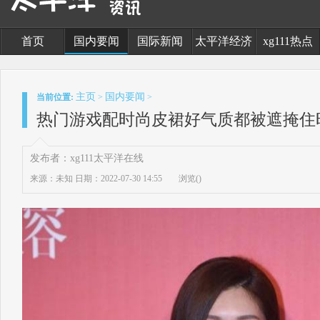
首页
国内要闻
国际新闻
太平洋经济
xg111热点
主页
国内要闻
当前位置:
>
>
热门游戏配时尚皮裙好气质都被遮掩住
发布者：xg111太平洋在线
来源：未知
日期：2022-07-30 14:55
浏览(
)