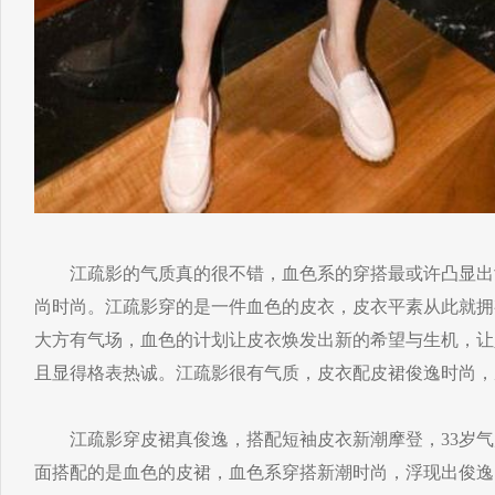
江疏影的气质真的很不错，血色系的穿搭最或许凸显出
尚时尚。江疏影穿的是一件血色的皮衣，皮衣平素从此就拥
大方有气场，血色的计划让皮衣焕发出新的希望与生机，让
且显得格表热诚。江疏影很有气质，皮衣配皮裙俊逸时尚，
江疏影穿皮裙真俊逸，搭配短袖皮衣新潮摩登，33岁气
面搭配的是血色的皮裙，血色系穿搭新潮时尚，浮现出俊逸