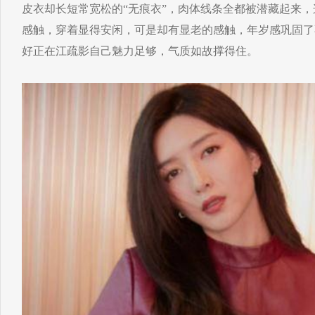
皮衣却长短常宽松的“无痕衣”，肉体线条全都被潜藏起来，
感触，穿着显得安闲，可是却有显老的感触，年岁感巩固了
好正在江疏影自己魅力足够，气质如故撑得住。