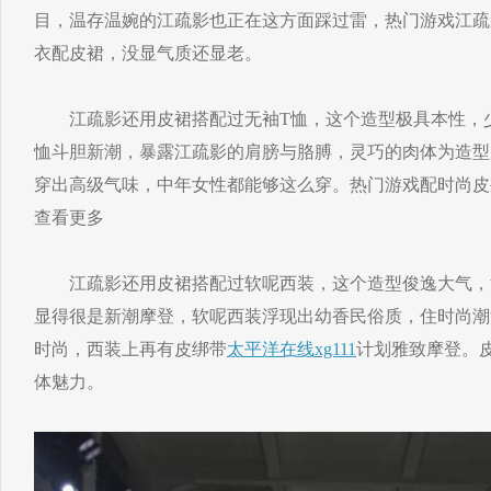
目，温存温婉的江疏影也正在这方面踩过雷，热门游戏江疏影
衣配皮裙，没显气质还显老。
江疏影还用皮裙搭配过无袖T恤，这个造型极具本性，
恤斗胆新潮，暴露江疏影的肩膀与胳膊，灵巧的肉体为造型
穿出高级气味，中年女性都能够这么穿。热门游戏配时尚皮
查看更多
江疏影还用皮裙搭配过软呢西装，这个造型俊逸大气，
显得很是新潮摩登，软呢西装浮现出幼香民俗质，住时尚潮
时尚，西装上再有皮绑带
太平洋在线xg111
计划雅致摩登。
体魅力。