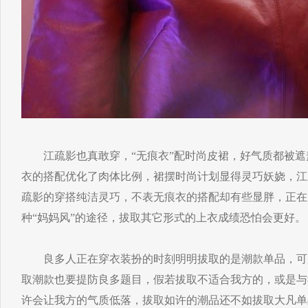
江疏影也真敢穿，“无痕衣”配时尚皮裙，好气质都被遮
衣的搭配优化了肉体比例，裙摆时尚计划显得灵巧妖娆，江
疏影的穿搭纯洁灵巧，不表无痕衣的搭配却有些显胖，正在
种“妈妈风”的途径，拔取其它形式的上衣成绩恐怕会更好。
良多人正在穿衣装扮的时刻明明拔取的是潮款单品，可
取潮款也要提防良多题目，假若拔取不适合我方的，或是与
许会让我方的气质低落，拔取如许的潮品还不如拔取大凡单